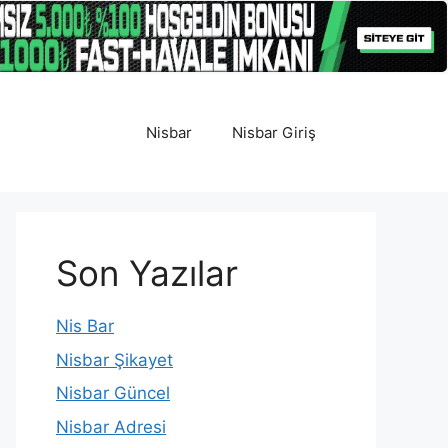
Nisbar
Nisbar Giriş
Son Yazılar
Nis Bar
Nisbar Şikayet
Nisbar Güncel
Nisbar Adresi