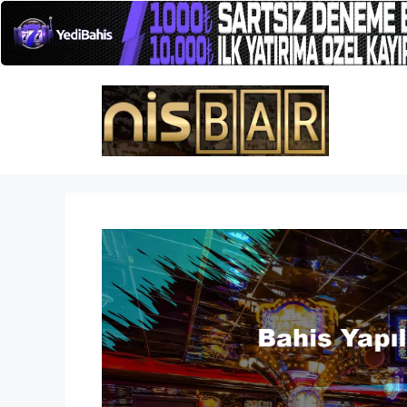
İçeriğe
atla