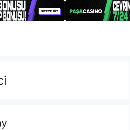
ci
ay