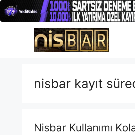
İçeriğe
atla
nisbar kayıt süre
Nisbar Kullanımı Kol