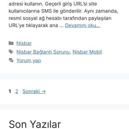
adresi kullanın. Geçerli giriş URL’si site
kullanıcılarına SMS ile gönderilir. Aynı zamanda,
resmi sosyal ağ hesabı tarafından paylaşılan
URL’ye tıklayarak ana …
Devamını oku…
Kategoriler
Nisbar
Etiketler
Nisbar Bağlantı Sorunu
,
Nisbar Mobil
Yorum yap
Yazı
Sayfa
Sayfa
1
2
Sonraki
→
dolaşımı
Son Yazılar