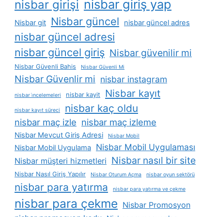
nisbar giriş yap
nisbar girişi
Nisbar güncel
Nisbar git
nisbar güncel adres
nisbar güncel adresi
nisbar güncel giriş
Nisbar güvenilir mi
Nisbar Güvenli Bahis
Nisbar Güvenli Mi
Nisbar Güvenlir mi
nisbar instagram
Nisbar kayıt
nisbar kayit
nisbar i̇ncelemeleri
nisbar kaç oldu
nisbar kayıt süreci
nisbar maç izle
nisbar maç izleme
Nisbar Mevcut Giriş Adresi
Nisbar Mobil
Nisbar Mobil Uygulaması
Nisbar Mobil Uygulama
Nisbar nasıl bir site
Nisbar müşteri hizmetleri
Nisbar Nasıl Giriş Yapılır
Nisbar Oturum Açma
nisbar oyun sektörü
nisbar para yatırma
nisbar para yatırma ve çekme
nisbar para çekme
Nisbar Promosyon