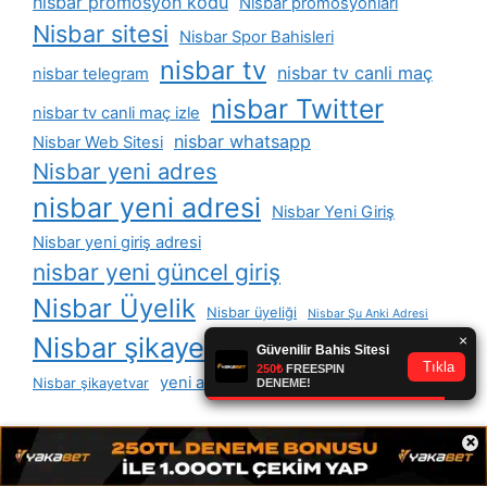
nisbar promosyon kodu
Nisbar promosyonları
Nisbar sitesi
Nisbar Spor Bahisleri
nisbar tv
nisbar tv canli maç
nisbar telegram
nisbar Twitter
nisbar tv canli maç izle
nisbar whatsapp
Nisbar Web Sitesi
Nisbar yeni adres
nisbar yeni adresi
Nisbar Yeni Giriş
Nisbar yeni giriş adresi
nisbar yeni güncel giriş
Nisbar Üyelik
Nisbar üyeliği
Nisbar Şu Anki Adresi
Nisbar şikayet
Nisbar şikayet var
yeni adresi nisbar
Nisbar şikayetvar
yeni giris nisbar
×