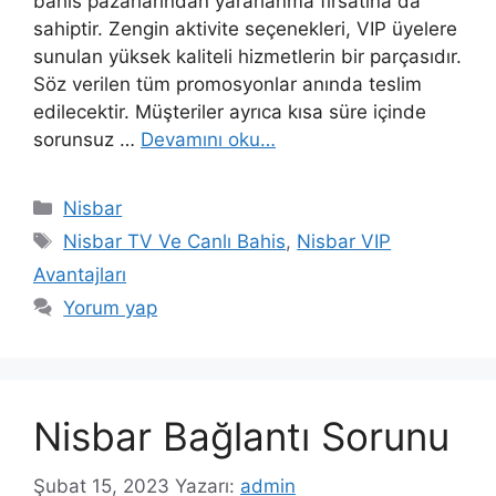
bahis pazarlarından yararlanma fırsatına da
sahiptir. Zengin aktivite seçenekleri, VIP üyelere
sunulan yüksek kaliteli hizmetlerin bir parçasıdır.
Söz verilen tüm promosyonlar anında teslim
edilecektir. Müşteriler ayrıca kısa süre içinde
sorunsuz …
Devamını oku…
Kategoriler
Nisbar
Etiketler
Nisbar TV Ve Canlı Bahis
,
Nisbar VIP
Avantajları
Yorum yap
Nisbar Bağlantı Sorunu
Şubat 15, 2023
Yazarı:
admin