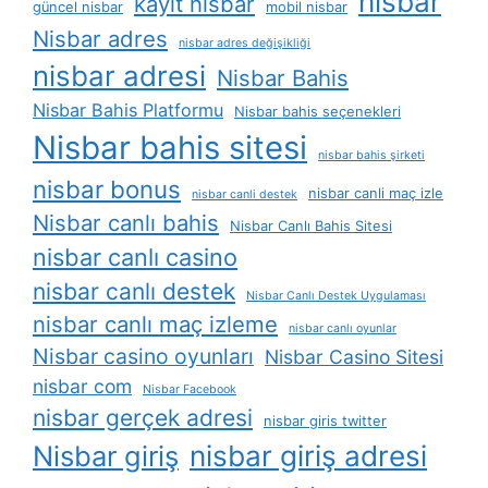
nisbar
kayit nisbar
güncel nisbar
mobil nisbar
Nisbar adres
nisbar adres değişikliği
nisbar adresi
Nisbar Bahis
Nisbar Bahis Platformu
Nisbar bahis seçenekleri
Nisbar bahis sitesi
nisbar bahis şirketi
nisbar bonus
nisbar canli maç izle
nisbar canli destek
Nisbar canlı bahis
Nisbar Canlı Bahis Sitesi
nisbar canlı casino
nisbar canlı destek
Nisbar Canlı Destek Uygulaması
nisbar canlı maç izleme
nisbar canlı oyunlar
Nisbar casino oyunları
Nisbar Casino Sitesi
nisbar com
Nisbar Facebook
nisbar gerçek adresi
nisbar giris twitter
Nisbar giriş
nisbar giriş adresi