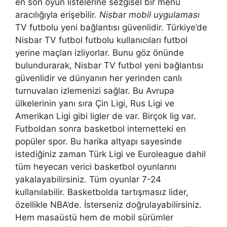
en son oyun listelerine sezgisel bir menü
aracılığıyla erişebilir.
Nisbar mobil uygulaması
TV futbolu yeni bağlantısı güvenlidir. Türkiye’de
Nisbar TV futbol futbolu kullanıcıları futbol
yerine maçları izliyorlar. Bunu göz önünde
bulundurarak, Nisbar TV futbol yeni bağlantısı
güvenlidir ve dünyanın her yerinden canlı
turnuvaları izlemenizi sağlar. Bu Avrupa
ülkelerinin yanı sıra Çin Ligi, Rus Ligi ve
Amerikan Ligi gibi ligler de var. Birçok lig var.
Futboldan sonra basketbol internetteki en
popüler spor. Bu harika altyapı sayesinde
istediğiniz zaman Türk Ligi ve Euroleague dahil
tüm heyecan verici basketbol oyunlarını
yakalayabilirsiniz. Tüm oyunlar 7-24
kullanılabilir. Basketbolda tartışmasız lider,
özellikle NBA’de. İsterseniz doğrulayabilirsiniz.
Hem masaüstü hem de mobil sürümler