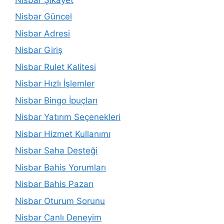
Nisbar Güncel
Nisbar Adresi
Nisbar Giriş
Nisbar Rulet Kalitesi
Nisbar Hızlı İşlemler
Nisbar Bingo İpuçları
Nisbar Yatırım Seçenekleri
Nisbar Hizmet Kullanımı
Nisbar Saha Desteği
Nisbar Bahis Yorumları
Nisbar Bahis Pazarı
Nisbar Oturum Sorunu
Nisbar Canlı Deneyim