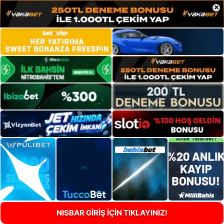
×
NISBAR GİRİŞ İÇİN TIKLAYINIZ!