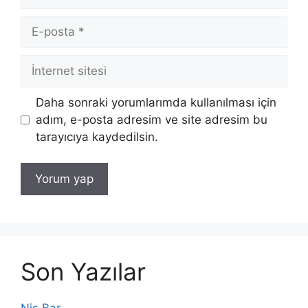
E-
posta
İnternet
sitesi
Daha sonraki yorumlarımda kullanılması için
adım, e-posta adresim ve site adresim bu
tarayıcıya kaydedilsin.
Son Yazılar