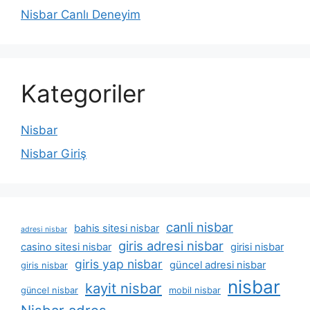
Nisbar Canlı Deneyim
Kategoriler
Nisbar
Nisbar Giriş
canli nisbar
bahis sitesi nisbar
adresi nisbar
giris adresi nisbar
casino sitesi nisbar
girisi nisbar
giris yap nisbar
güncel adresi nisbar
giris nisbar
nisbar
kayit nisbar
güncel nisbar
mobil nisbar