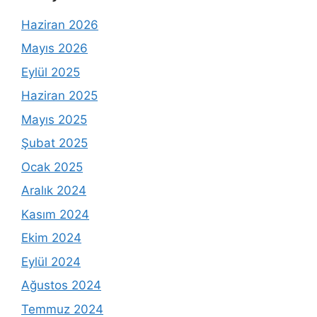
Haziran 2026
Mayıs 2026
Eylül 2025
Haziran 2025
Mayıs 2025
Şubat 2025
Ocak 2025
Aralık 2024
Kasım 2024
Ekim 2024
Eylül 2024
Ağustos 2024
Temmuz 2024