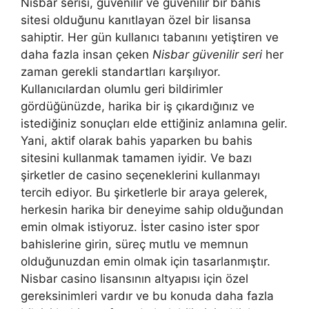
Nisbar serisi, güvenilir ve güvenilir bir bahis
sitesi olduğunu kanıtlayan özel bir lisansa
sahiptir. Her gün kullanıcı tabanını yetiştiren ve
daha fazla insan çeken
Nisbar güvenilir seri
her
zaman gerekli standartları karşılıyor.
Kullanıcılardan olumlu geri bildirimler
gördüğünüzde, harika bir iş çıkardığınız ve
istediğiniz sonuçları elde ettiğiniz anlamına gelir.
Yani, aktif olarak bahis yaparken bu bahis
sitesini kullanmak tamamen iyidir. Ve bazı
şirketler de casino seçeneklerini kullanmayı
tercih ediyor. Bu şirketlerle bir araya gelerek,
herkesin harika bir deneyime sahip olduğundan
emin olmak istiyoruz. İster casino ister spor
bahislerine girin, süreç mutlu ve memnun
olduğunuzdan emin olmak için tasarlanmıştır.
Nisbar casino lisansının altyapısı için özel
gereksinimleri vardır ve bu konuda daha fazla