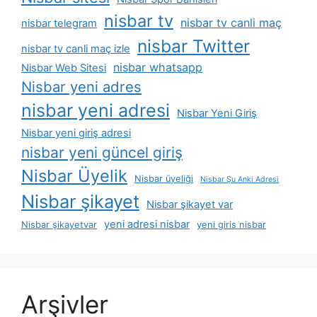
nisbar tv
nisbar tv canli maç
nisbar telegram
nisbar Twitter
nisbar tv canli maç izle
nisbar whatsapp
Nisbar Web Sitesi
Nisbar yeni adres
nisbar yeni adresi
Nisbar Yeni Giriş
Nisbar yeni giriş adresi
nisbar yeni güncel giriş
Nisbar Üyelik
Nisbar üyeliği
Nisbar Şu Anki Adresi
Nisbar şikayet
Nisbar şikayet var
yeni adresi nisbar
Nisbar şikayetvar
yeni giris nisbar
Arşivler