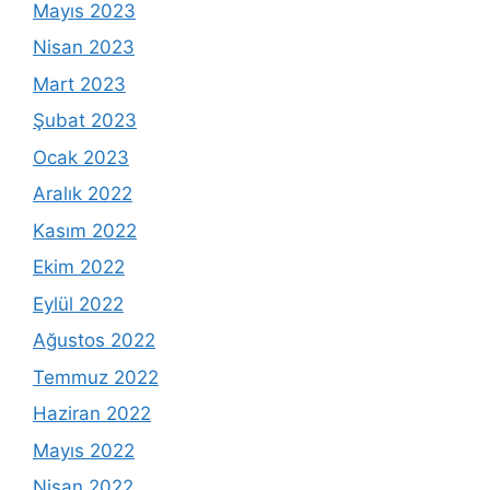
Mayıs 2023
Nisan 2023
Mart 2023
Şubat 2023
Ocak 2023
Aralık 2022
Kasım 2022
Ekim 2022
Eylül 2022
Ağustos 2022
Temmuz 2022
Haziran 2022
Mayıs 2022
Nisan 2022