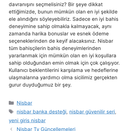
davranışını seçmelisiniz? Bir şeye dikkat
ettiğimizde, bunun mümkün olan en iyi şekilde
ele alındığını söyleyebiliriz. Sadece en iyi bahis
deneyimine sahip olmakla kalmayacak, aynı
zamanda harika bonuslar ve esnek ödeme
seçeneklerinden de keyif alacaksınız. Nisbar
tüm bahisçilerin bahis deneyimlerinden
yararlanmak için mümkün olan en iyi koşullara
sahip olduğundan emin olmak için çok çalışıyor.
Kullanıcı beklentilerini karşılama ve hedeflerine
ulaşmalarına yardımcı olma sicilimiz gerçekten
gurur duyduğumuz bir şey.
Kategoriler
Nisbar
Etiketler
nisbar banka desteği
,
nisbar güvenilir seri
,
yeni giris nisbar
Yazı
Nisbar Tv Güncellemeleri