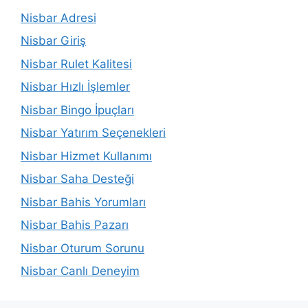
Nisbar Adresi
Nisbar Giriş
Nisbar Rulet Kalitesi
Nisbar Hızlı İşlemler
Nisbar Bingo İpuçları
Nisbar Yatırım Seçenekleri
Nisbar Hizmet Kullanımı
Nisbar Saha Desteği
Nisbar Bahis Yorumları
Nisbar Bahis Pazarı
Nisbar Oturum Sorunu
Nisbar Canlı Deneyim