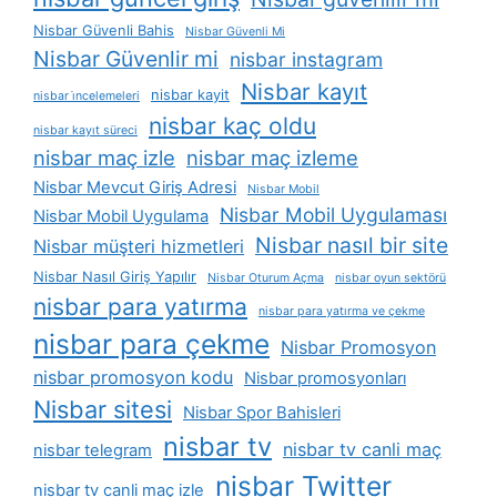
Nisbar Güvenli Bahis
Nisbar Güvenli Mi
Nisbar Güvenlir mi
nisbar instagram
Nisbar kayıt
nisbar kayit
nisbar i̇ncelemeleri
nisbar kaç oldu
nisbar kayıt süreci
nisbar maç izle
nisbar maç izleme
Nisbar Mevcut Giriş Adresi
Nisbar Mobil
Nisbar Mobil Uygulaması
Nisbar Mobil Uygulama
Nisbar nasıl bir site
Nisbar müşteri hizmetleri
Nisbar Nasıl Giriş Yapılır
Nisbar Oturum Açma
nisbar oyun sektörü
nisbar para yatırma
nisbar para yatırma ve çekme
nisbar para çekme
Nisbar Promosyon
nisbar promosyon kodu
Nisbar promosyonları
Nisbar sitesi
Nisbar Spor Bahisleri
nisbar tv
nisbar tv canli maç
nisbar telegram
nisbar Twitter
nisbar tv canli maç izle