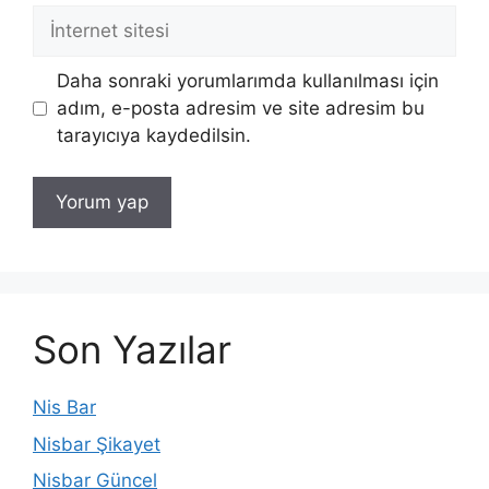
İnternet
sitesi
Daha sonraki yorumlarımda kullanılması için
adım, e-posta adresim ve site adresim bu
tarayıcıya kaydedilsin.
Son Yazılar
Nis Bar
Nisbar Şikayet
Nisbar Güncel