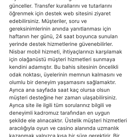
günceller. Transfer kurallarını ve tutarlarını
öğrenmek için destek web sitesini ziyaret
edebilirsiniz. Müşteriler, soru ve
gereksinimlerinin anında yanıtlanması için
haftanın her günü, 24 saat boyunca sunulan
yerinde destek hizmetlerine güvenebilirler.
Nisbar mobil hizmeti, ihtiyaçlarınızı karşılamak
için olağanüstü müşteri hizmetleri sunmaya
kendini adamıştır. Bu bahis sitesinin öncelikli
odak noktası, üyelerinin memnun kalmasını ve
olumlu bir deneyim yaşamasını sağlamaktır.
Ayrıca ana sayfada saat kaç olursa olsun
müşteri desteğine her zaman ulaşabilirsiniz.
Ayrıca site ile ilgili tüm sorularınız bilgili ve
deneyimli kadromuz tarafından en uygun
şekilde ele alınacaktır. Üstelik müşteri hizmetleri
aracılığıyla oyun ve casino alanında uzmanlık
kazanmak yalnızca kısa bir süre gerektirir. Bir