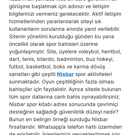
görüşme başlatmak için adınızı ve iletişim
bilgilerinizi vermeniz gerekecektir. Aktif iletişim
hizmetlerinden yararlanılarak siteyi sık
kullananların sorularına anında yanıt verilebilir.
Sitenin yönetimi kurulduğu günden bu yana
öncelikli olarak spor bahisleri üzerine
yoğunlaşmıştır. Site, üyelere voleybol, hentbol, ​​
dart, tenis, bilardo, badminton, buz hokeyi,
futbol, ​​basketbol, ​​boks ve karma dövüş
sanatları gibi çeşitli
Nisbar
spor aktiviteleri
sunmaktadır. Oyun çeşitliliğinin fazla olması
bahisçiler için faydalıdır. Ayrıca sitede bulunan
tüm spor dallarına canlı bahis oynayabilirsiniz.
Nisbar spor kitabı adres sonucunda
çevrimiçi
desteğinin sağladığı güvenilirlik düzeyi nedir?
Bunun en belirgin örneği sunduğu Nisbar
fırsatlarıdır. Whatsapp’a telefon hattı üzerinden
de erişilebilir. İşlemlerinizi gerçekleştirmek için