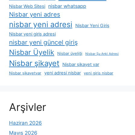
nisbar whatsapp
Nisbar Web Sitesi
Nisbar yeni adres
nisbar yeni adresi
Nisbar Yeni Giriş
Nisbar yeni giriş adresi
nisbar yeni güncel giriş
Nisbar Üyelik
Nisbar üyeliği
Nisbar Şu Anki Adresi
Nisbar şikayet
Nisbar şikayet var
yeni adresi nisbar
Nisbar şikayetvar
yeni giris nisbar
Arşivler
Haziran 2026
Mayıs 2026