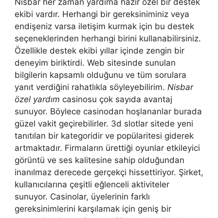
Nisbar her zaman yardıma hazır özel bir destek
ekibi vardır. Herhangi bir gereksiniminiz veya
endişeniz varsa iletişim kurmak için bu destek
seçeneklerinden herhangi birini kullanabilirsiniz.
Özellikle destek ekibi yıllar içinde zengin bir
deneyim biriktirdi. Web sitesinde sunulan
bilgilerin kapsamlı olduğunu ve tüm sorulara
yanıt verdiğini rahatlıkla söyleyebilirim.
Nisbar
özel yardım
casinosu çok sayıda avantaj
sunuyor. Böylece casinodan hoşlananlar burada
güzel vakit geçirebilirler. 3d slotlar sitede yeni
tanıtılan bir kategoridir ve popülaritesi giderek
artmaktadır. Firmaların ürettiği oyunlar etkileyici
görüntü ve ses kalitesine sahip olduğundan
inanılmaz derecede gerçekçi hissettiriyor. Şirket,
kullanıcılarına çeşitli eğlenceli aktiviteler
sunuyor. Casinolar, üyelerinin farklı
gereksinimlerini karşılamak için geniş bir