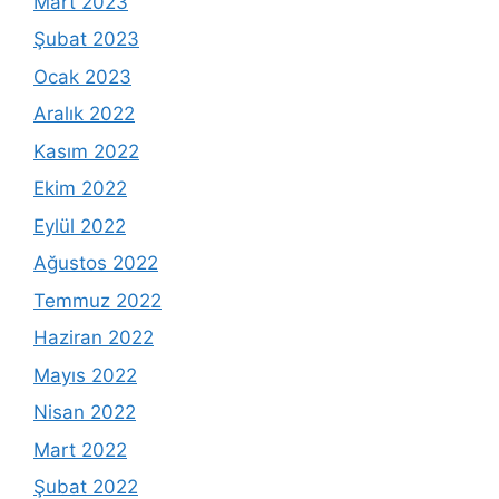
Mart 2023
Şubat 2023
Ocak 2023
Aralık 2022
Kasım 2022
Ekim 2022
Eylül 2022
Ağustos 2022
Temmuz 2022
Haziran 2022
Mayıs 2022
Nisan 2022
Mart 2022
Şubat 2022