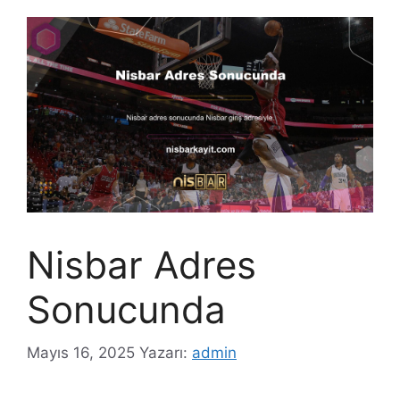
Nisbar Adres
Sonucunda
Mayıs 16, 2025
Yazarı:
admin