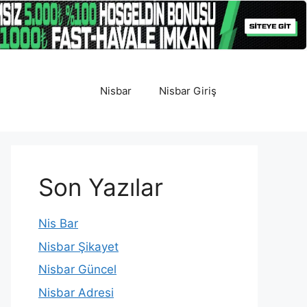
Nisbar
Nisbar Giriş
Son Yazılar
Nis Bar
Nisbar Şikayet
Nisbar Güncel
Nisbar Adresi