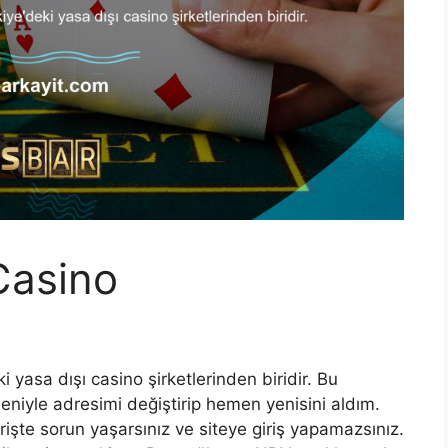
Casino
 yasa dışı casino şirketlerinden biridir. Bu
niyle adresimi değiştirip hemen yenisini aldım.
irişte sorun yaşarsınız ve siteye giriş yapamazsınız.