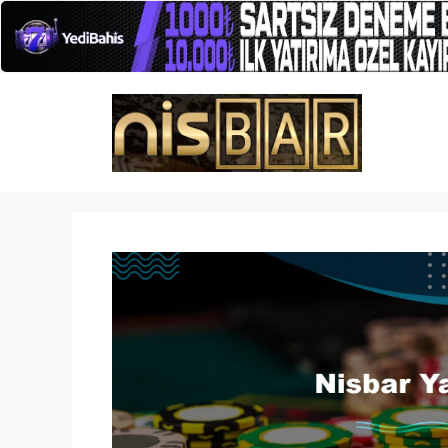
İçeriğe
atla