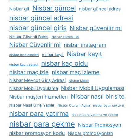
Nisbar güncel
Nisbar git
nisbar güncel adres
nisbar güncel adresi
nisbar güncel giriş
Nisbar güvenilir mi
Nisbar Güvenli Bahis
Nisbar Güvenli Mi
Nisbar Güvenlir mi
nisbar instagram
Nisbar kayıt
nisbar kayit
nisbar i̇ncelemeleri
nisbar kaç oldu
nisbar kayıt süreci
nisbar maç izle
nisbar maç izleme
Nisbar Mevcut Giriş Adresi
Nisbar Mobil
Nisbar Mobil Uygulaması
Nisbar Mobil Uygulama
Nisbar nasıl bir site
Nisbar müşteri hizmetleri
Nisbar Nasıl Giriş Yapılır
Nisbar Oturum Açma
nisbar oyun sektörü
nisbar para yatırma
nisbar para yatırma ve çekme
nisbar para çekme
Nisbar Promosyon
nisbar promosyon kodu
Nisbar promosyonları