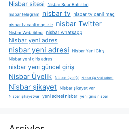
Nisbar sitesi
Nisbar Spor Bahisleri
nisbar tv
nisbar tv canli maç
nisbar telegram
nisbar Twitter
nisbar tv canli maç izle
nisbar whatsapp
Nisbar Web Sitesi
Nisbar yeni adres
nisbar yeni adresi
Nisbar Yeni Giriş
Nisbar yeni giriş adresi
nisbar yeni güncel giriş
Nisbar Üyelik
Nisbar üyeliği
Nisbar Şu Anki Adresi
Nisbar şikayet
Nisbar şikayet var
yeni adresi nisbar
Nisbar şikayetvar
yeni giris nisbar
Arşivler