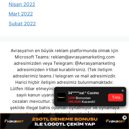
Nisan 2022
Mart 2022
Şubat 2022
Avrasya'nın en büyük reklam platformunda olmak için
Microsoft Teams:
reklam@avrasyamarketing.com
adresimizden veya Telegram: @Avrasyamarketing
adresimizden irtibat kurabilirsiniz. (Tek iletişim
adreslerimiz teams / telegram ve mail adresimizdir.
Harici hiçbir iletişim adresimiz bulunmamaktadır.
Lütfen itibar etmeyiniz.) Türkiye yasalarına göre 7258
sayılı kanun uyarınca yasa dışı bahis oynamanın
cezaları mevcuttur. Şu an bulunduğunuz site hiç bir
şekilde illegal bahis oyunları oynatmıyor ve oynamaya
aracı olmuyordur.
betticket
|
yorkbet
|
bahisvegas
|
×
moskovbet
|
betsat
|
betroys
|
ekolbet
|
black8bet