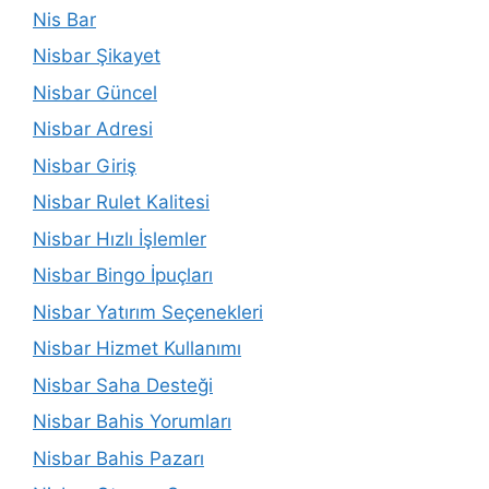
Nis Bar
Nisbar Şikayet
Nisbar Güncel
Nisbar Adresi
Nisbar Giriş
Nisbar Rulet Kalitesi
Nisbar Hızlı İşlemler
Nisbar Bingo İpuçları
Nisbar Yatırım Seçenekleri
Nisbar Hizmet Kullanımı
Nisbar Saha Desteği
Nisbar Bahis Yorumları
Nisbar Bahis Pazarı