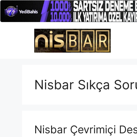
İçeriğe
atla
Nisbar Sıkça Sor
Nisbar Çevrimiçi De