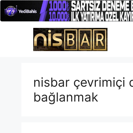
İçeriğe
atla
nisbar çevrimiçi
bağlanmak