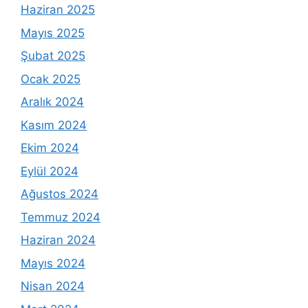
Haziran 2025
Mayıs 2025
Şubat 2025
Ocak 2025
Aralık 2024
Kasım 2024
Ekim 2024
Eylül 2024
Ağustos 2024
Temmuz 2024
Haziran 2024
Mayıs 2024
Nisan 2024