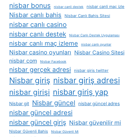
nisbar bonus
nisbar canli maç izle
nisbar canli destek
Nisbar canlı bahis
Nisbar Canlı Bahis Sitesi
nisbar canlı casino
nisbar canlı destek
Nisbar Canlı Destek Uygulaması
nisbar canlı maç izleme
nisbar canlı oyunlar
Nisbar casino oyunları
Nisbar Casino Sitesi
nisbar com
Nisbar Facebook
nisbar gerçek adresi
nisbar giris twitter
Nisbar giriş
nisbar giriş adresi
nisbar giriş yap
nisbar girişi
Nisbar güncel
Nisbar git
nisbar güncel adres
nisbar güncel adresi
nisbar güncel giriş
Nisbar güvenilir mi
Nisbar Güvenli Bahis
Nisbar Güvenli Mi