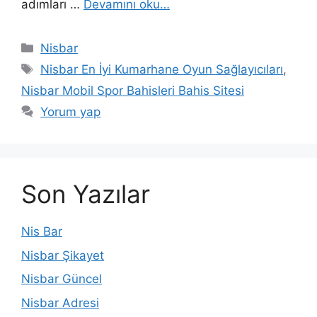
adımları …
Devamını oku…
Kategoriler
Nisbar
Etiketler
Nisbar En İyi Kumarhane Oyun Sağlayıcıları
,
Nisbar Mobil Spor Bahisleri Bahis Sitesi
Yorum yap
Son Yazılar
Nis Bar
Nisbar Şikayet
Nisbar Güncel
Nisbar Adresi