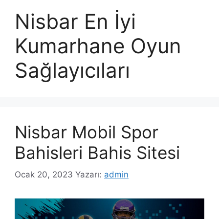
Nisbar En İyi
Kumarhane Oyun
Sağlayıcıları
Nisbar Mobil Spor
Bahisleri Bahis Sitesi
Ocak 20, 2023
Yazarı:
admin