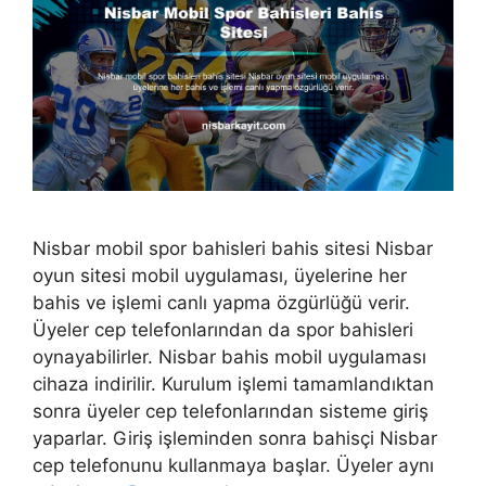
Nisbar mobil spor bahisleri bahis sitesi Nisbar
oyun sitesi mobil uygulaması, üyelerine her
bahis ve işlemi canlı yapma özgürlüğü verir.
Üyeler cep telefonlarından da spor bahisleri
oynayabilirler. Nisbar bahis mobil uygulaması
cihaza indirilir. Kurulum işlemi tamamlandıktan
sonra üyeler cep telefonlarından sisteme giriş
yaparlar. Giriş işleminden sonra bahisçi Nisbar
cep telefonunu kullanmaya başlar. Üyeler aynı