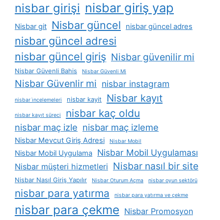
nisbar giriş yap
nisbar girişi
Nisbar güncel
Nisbar git
nisbar güncel adres
nisbar güncel adresi
nisbar güncel giriş
Nisbar güvenilir mi
Nisbar Güvenli Bahis
Nisbar Güvenli Mi
Nisbar Güvenlir mi
nisbar instagram
Nisbar kayıt
nisbar kayit
nisbar i̇ncelemeleri
nisbar kaç oldu
nisbar kayıt süreci
nisbar maç izle
nisbar maç izleme
Nisbar Mevcut Giriş Adresi
Nisbar Mobil
Nisbar Mobil Uygulaması
Nisbar Mobil Uygulama
Nisbar nasıl bir site
Nisbar müşteri hizmetleri
Nisbar Nasıl Giriş Yapılır
Nisbar Oturum Açma
nisbar oyun sektörü
nisbar para yatırma
nisbar para yatırma ve çekme
nisbar para çekme
Nisbar Promosyon