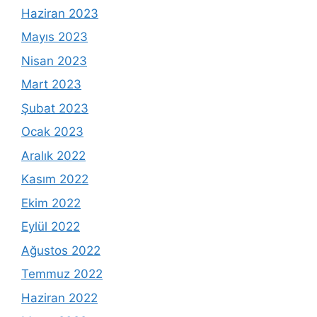
Haziran 2023
Mayıs 2023
Nisan 2023
Mart 2023
Şubat 2023
Ocak 2023
Aralık 2022
Kasım 2022
Ekim 2022
Eylül 2022
Ağustos 2022
Temmuz 2022
Haziran 2022