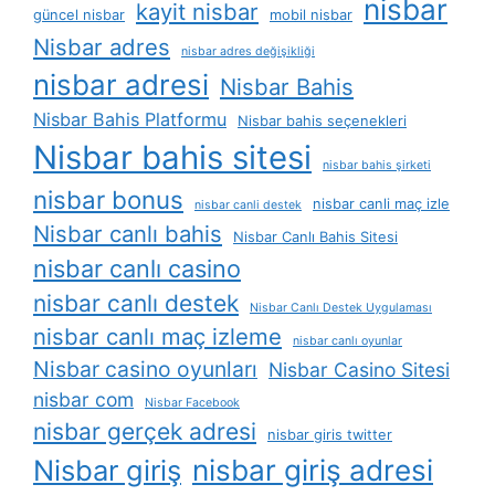
nisbar
kayit nisbar
güncel nisbar
mobil nisbar
Nisbar adres
nisbar adres değişikliği
nisbar adresi
Nisbar Bahis
Nisbar Bahis Platformu
Nisbar bahis seçenekleri
Nisbar bahis sitesi
nisbar bahis şirketi
nisbar bonus
nisbar canli maç izle
nisbar canli destek
Nisbar canlı bahis
Nisbar Canlı Bahis Sitesi
nisbar canlı casino
nisbar canlı destek
Nisbar Canlı Destek Uygulaması
nisbar canlı maç izleme
nisbar canlı oyunlar
Nisbar casino oyunları
Nisbar Casino Sitesi
nisbar com
Nisbar Facebook
nisbar gerçek adresi
nisbar giris twitter
Nisbar giriş
nisbar giriş adresi