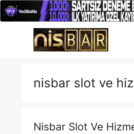
İçeriğe
atla
nisbar slot ve hi
Nisbar Slot Ve Hizme