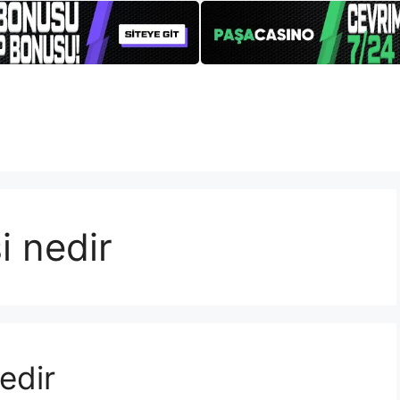
i nedir
edir