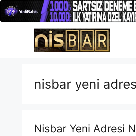
İçeriğe
atla
nisbar yeni adres
Nisbar Yeni Adresi N