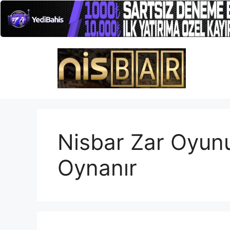
İçeriğe
atla
Nisbar Zar Oyun
Oynanır