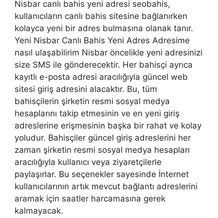
Nisbar canlı bahis yeni adresi seobahis,
kullanıcıların canlı bahis sitesine bağlanırken
kolayca yeni bir adres bulmasına olanak tanır.
Yeni Nisbar Canlı Bahis Yeni Adres Adresime
nasıl ulaşabilirim Nisbar öncelikle yeni adresinizi
size SMS ile gönderecektir. Her bahisçi ayrıca
kayıtlı e-posta adresi aracılığıyla güncel web
sitesi giriş adresini alacaktır. Bu, tüm
bahisçilerin şirketin resmi sosyal medya
hesaplarını takip etmesinin ve en yeni giriş
adreslerine erişmesinin başka bir rahat ve kolay
yoludur. Bahisçiler güncel giriş adreslerini her
zaman şirketin resmi sosyal medya hesapları
aracılığıyla kullanıcı veya ziyaretçilerle
paylaşırlar. Bu seçenekler sayesinde İnternet
kullanıcılarının artık mevcut bağlantı adreslerini
aramak için saatler harcamasına gerek
kalmayacak.