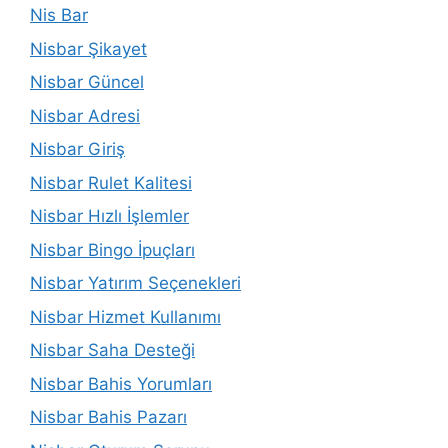
Nis Bar
Nisbar Şikayet
Nisbar Güncel
Nisbar Adresi
Nisbar Giriş
Nisbar Rulet Kalitesi
Nisbar Hızlı İşlemler
Nisbar Bingo İpuçları
Nisbar Yatırım Seçenekleri
Nisbar Hizmet Kullanımı
Nisbar Saha Desteği
Nisbar Bahis Yorumları
Nisbar Bahis Pazarı