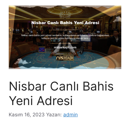
Nisbar Canlı Bahis
Yeni Adresi
Kasım 16, 2023
Yazarı:
admin