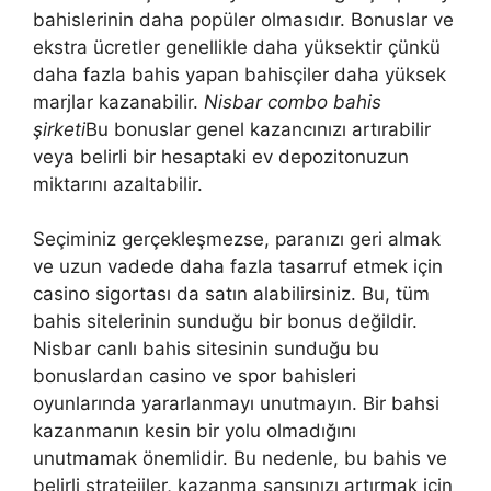
bahislerinin daha popüler olmasıdır. Bonuslar ve
ekstra ücretler genellikle daha yüksektir çünkü
daha fazla bahis yapan bahisçiler daha yüksek
marjlar kazanabilir.
Nisbar combo bahis
şirketi
Bu bonuslar genel kazancınızı artırabilir
veya belirli bir hesaptaki ev depozitonuzun
miktarını azaltabilir.
Seçiminiz gerçekleşmezse, paranızı geri almak
ve uzun vadede daha fazla tasarruf etmek için
casino sigortası da satın alabilirsiniz. Bu, tüm
bahis sitelerinin sunduğu bir bonus değildir.
Nisbar canlı bahis sitesinin sunduğu bu
bonuslardan casino ve spor bahisleri
oyunlarında yararlanmayı unutmayın. Bir bahsi
kazanmanın kesin bir yolu olmadığını
unutmamak önemlidir. Bu nedenle, bu bahis ve
belirli stratejiler, kazanma şansınızı artırmak için