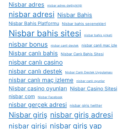
Nisbar adres
nisbar adres değişikliği
nisbar adresi
Nisbar Bahis
Nisbar Bahis Platformu
Nisbar bahis seçenekleri
Nisbar bahis sitesi
nisbar bahis şirketi
nisbar bonus
nisbar canli maç izle
nisbar canli destek
Nisbar canlı bahis
Nisbar Canlı Bahis Sitesi
nisbar canlı casino
nisbar canlı destek
Nisbar Canlı Destek Uygulaması
nisbar canlı maç izleme
nisbar canlı oyunlar
Nisbar casino oyunları
Nisbar Casino Sitesi
nisbar com
Nisbar Facebook
nisbar gerçek adresi
nisbar giris twitter
Nisbar giriş
nisbar giriş adresi
nisbar giriş yap
nisbar girişi