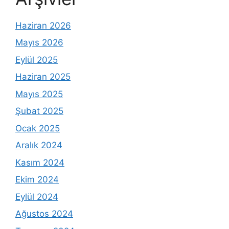
Haziran 2026
Mayıs 2026
Eylül 2025
Haziran 2025
Mayıs 2025
Şubat 2025
Ocak 2025
Aralık 2024
Kasım 2024
Ekim 2024
Eylül 2024
Ağustos 2024