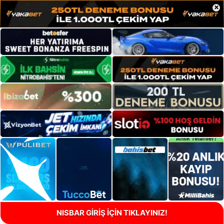
×
NISBAR GİRİŞ İÇİN TIKLAYINIZ!