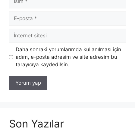
E-
posta
İnternet
sitesi
Daha sonraki yorumlarımda kullanılması için
adım, e-posta adresim ve site adresim bu
tarayıcıya kaydedilsin.
Son Yazılar