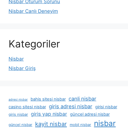
Nisbar Oturum Sorunu
Nisbar Canlı Deneyim
Kategoriler
Nisbar
Nisbar Giriş
canli nisbar
bahis sitesi nisbar
adresi nisbar
giris adresi nisbar
casino sitesi nisbar
girisi nisbar
giris yap nisbar
güncel adresi nisbar
giris nisbar
nisbar
kayit nisbar
güncel nisbar
mobil nisbar