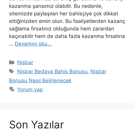
kazanma şansımız olabilir. Bu nedenle,
sitemizde paylaşılan her bahisçiye çok dikkat
ettiğinizden emin olun. Bu faaliyetlerden kazanç
sağlama fırsatınız olduğunda hem zarardan
kaçınabilir hem de daha fazla kazanma fırsatına
…
Devamını oku…
Kategoriler
Nisbar
Etiketler
Nisbar Bedava Bahis Bonusu
,
Nisbar
Bonusu Nasıl Belirlenecek
Yorum yap
Son Yazılar