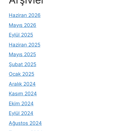
Haziran 2026
Mayıs 2026
Eylül 2025
Haziran 2025
Mayıs 2025
Şubat 2025
Ocak 2025
Aralık 2024
Kasım 2024
Ekim 2024
Eylül 2024
Ağustos 2024