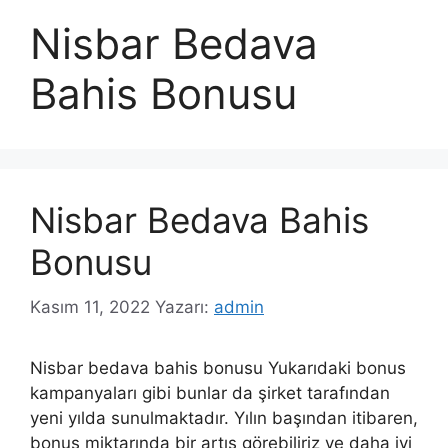
Nisbar Bedava
Bahis Bonusu
Nisbar Bedava Bahis
Bonusu
Kasım 11, 2022
Yazarı:
admin
Nisbar bedava bahis bonusu Yukarıdaki bonus
kampanyaları gibi bunlar da şirket tarafından
yeni yılda sunulmaktadır. Yılın başından itibaren,
bonus miktarında bir artış görebiliriz ve daha iyi