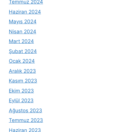
Temmuz 2024
Haziran 2024
Mayıs 2024
Nisan 2024
Mart 2024
Şubat 2024
Ocak 2024
Aralık 2023
Kasım 2023
Ekim 2023
Eylül 2023
Ağustos 2023
Temmuz 2023
Haziran 2023