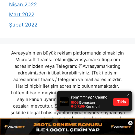
Nisan 2022
Mart 2022
Şubat 2022
Avrasya'nın en büyük reklam platformunda olmak için
Microsoft Teams:
reklam@avrasyamarketing.com
adresimizden veya Telegram: @Avrasyamarketing
adresimizden irtibat kurabilirsiniz. (Tek iletişim
adreslerimiz teams / telegram ve mail adresimizdir.
Harici hiçbir iletişim adresimiz bulunmamaktadır.
Lütfen itibar etmeyiniz.) Türkiye yasalarına göre 7258
sayılı kanun uyarınca yasa dışı bahis oynamanın
cezaları mevcuttur. Şu an bulunduğunuz site hiç bir
şekilde illegal bahis oyunları oynatmıyor ve oynamaya
aracı olmuyordur.
betticket
|
yorkbet
|
bahisvegas
|
×
moskovbet
|
betsat
|
betroys
|
ekolbet
|
black8bet