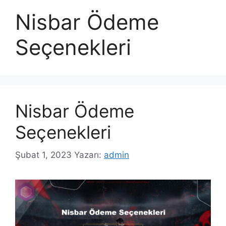
Nisbar Ödeme
Seçenekleri
Nisbar Ödeme
Seçenekleri
Şubat 1, 2023
Yazarı:
admin