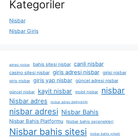
Kategoriler
Nisbar
Nisbar Giriş
canli nisbar
bahis sitesi nisbar
adresi nisbar
giris adresi nisbar
casino sitesi nisbar
girisi nisbar
giris yap nisbar
güncel adresi nisbar
giris nisbar
nisbar
kayit nisbar
güncel nisbar
mobil nisbar
Nisbar adres
nisbar adres değişikliği
nisbar adresi
Nisbar Bahis
Nisbar Bahis Platformu
Nisbar bahis seçenekleri
Nisbar bahis sitesi
nisbar bahis şirketi