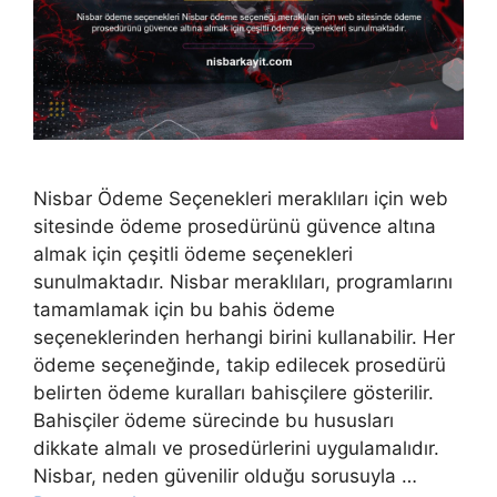
Nisbar Ödeme Seçenekleri meraklıları için web
sitesinde ödeme prosedürünü güvence altına
almak için çeşitli ödeme seçenekleri
sunulmaktadır. Nisbar meraklıları, programlarını
tamamlamak için bu bahis ödeme
seçeneklerinden herhangi birini kullanabilir. Her
ödeme seçeneğinde, takip edilecek prosedürü
belirten ödeme kuralları bahisçilere gösterilir.
Bahisçiler ödeme sürecinde bu hususları
dikkate almalı ve prosedürlerini uygulamalıdır.
Nisbar, neden güvenilir olduğu sorusuyla …