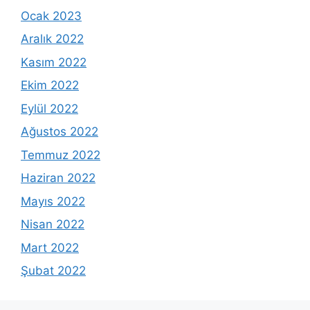
Ocak 2023
Aralık 2022
Kasım 2022
Ekim 2022
Eylül 2022
Ağustos 2022
Temmuz 2022
Haziran 2022
Mayıs 2022
Nisan 2022
Mart 2022
Şubat 2022